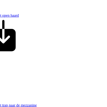
t open haard
 trap naar de mezzanine