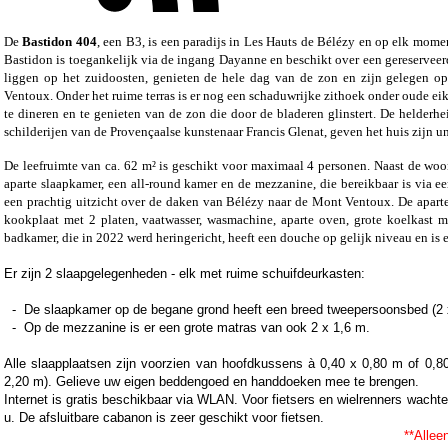
De
Bastidon 404
, een B3, is een paradijs in Les Hauts de Bélézy en op elk mom
Bastidon is toegankelijk via de ingang Dayanne en beschikt over een gereserveerde
liggen op het zuidoosten, genieten de hele dag van de zon en zijn gelegen op
Ventoux. Onder het ruime terras is er nog een schaduwrijke zithoek onder oude 
te dineren en te genieten van de zon die door de bladeren glinstert. De helderheid
schilderijen van de Provençaalse kunstenaar Francis Glenat, geven het huis zijn u
De leefruimte van ca. 62 m² is geschikt voor maximaal 4 personen. Naast de woo
aparte slaapkamer, een all-round kamer en de mezzanine, die bereikbaar is via ee
een prachtig uitzicht over de daken van Bélézy naar de Mont Ventoux. De apart
kookplaat met 2 platen, vaatwasser, wasmachine, aparte oven, grote koelkast me
badkamer, die in 2022 werd heringericht, heeft een douche op gelijk niveau en is 
Er zijn 2 slaapgelegenheden - elk met ruime schuifdeurkasten:
- De slaapkamer op de begane grond heeft een breed tweepersoonsbed (2 x
- Op de mezzanine is er een grote matras van ook 2 x 1,6 m.
Alle slaapplaatsen zijn voorzien van hoofdkussens à 0,40 x 0,80 m of 0,
2,20 m). Gelieve uw eigen beddengoed en handdoeken mee te brengen.
Internet is gratis beschikbaar via WLAN. Voor fietsers en wielrenners wach
u. De afsluitbare cabanon is zeer geschikt voor fietsen.
**Alleen