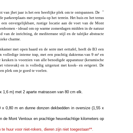
ent van
jhet jaar is het een heerlijke plek om te ontspannen. De
 parkeerplaats met pergola op het terrein. Het huis en het terras
 een onvergelijkbare, rustige locatie aan de voet van de Mont
eikenbomen - ideaal om op warme zomerdagen midden in de natuur
 van de inrichting, de mediterrane stijl en de talrijke abstracte
nieke charme.
nkamer met open haard en de serre met eettafel, heeft de B3 een
n volledige interne trap, met een prachtig dakterras van 9 m² en
e keuken is voorzien van alle benodigde apparatuur (keramische
t vriesvak) en is volledig uitgerust met kook- en eetgerei. De
een plek om je goed te voelen.
 1,6 m) met 2 aparte matrassen van 80 cm elk.
80 x 0,80 m en dunne donzen dekbedden in oversize (1,55 x
ten de Mont Ventoux en prachtige heuvelachtige kilometers op
 te huur voor niet-rokers, dieren zijn niet toegestaan**.