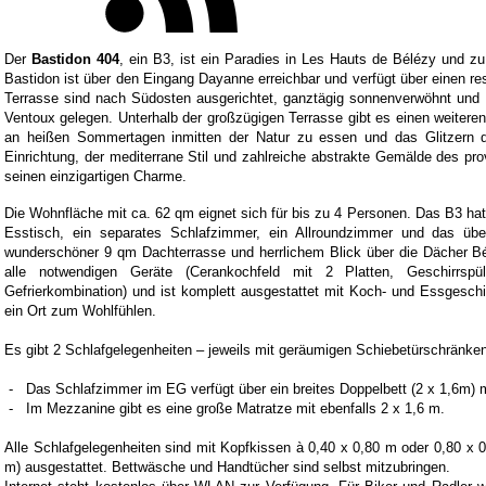
Der
Bastidon 404
, ein B3, ist ein Paradies in Les Hauts de Bélézy und z
Bastidon ist über den Eingang Dayanne erreichbar und verfügt über einen r
Terrasse sind nach Südosten ausgerichtet, ganztägig sonnenverwöhnt und 
Ventoux gelegen. Unterhalb der großzügigen Terrasse gibt es einen weiteren
an heißen Sommertagen inmitten der Natur zu essen und das Glitzern de
Einrichtung, der mediterrane Stil und zahlreiche abstrakte Gemälde des pr
seinen einzigartigen Charme.
Die Wohnfläche mit ca. 62 qm eignet sich für bis zu 4 Personen. Das B3 
Esstisch, ein separates Schlafzimmer, ein Allroundzimmer und das über
wunderschöner 9 qm Dachterrasse und herrlichem Blick über die Dächer B
alle notwendigen Geräte (Cerankochfeld mit 2 Platten, Geschirrsp
Gefrierkombination) und ist komplett ausgestattet mit Koch- und Essgeschi
ein Ort zum Wohlfühlen.
Es gibt 2 Schlafgelegenheiten – jeweils mit geräumigen Schiebetürschränken
- Das Schlafzimmer im EG verfügt über ein breites Doppelbett (2 x 1,6m) 
- Im Mezzanine gibt es eine große Matratze mit ebenfalls 2 x 1,6 m.
Alle Schlafgelegenheiten sind mit Kopfkissen à 0,40 x 0,80 m oder 0,80 x
m) ausgestattet. Bettwäsche und Handtücher sind selbst mitzubringen.