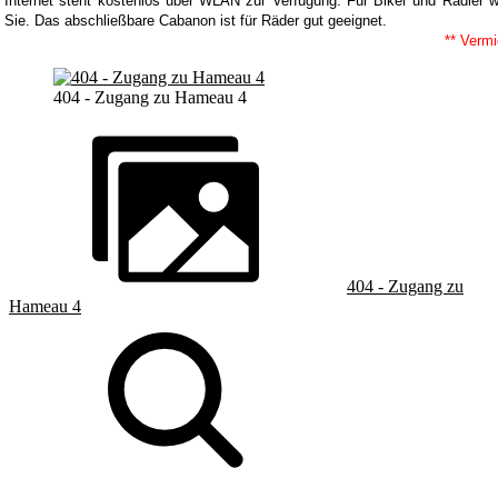
Internet steht kostenlos über WLAN zur Verfügung. Für Biker und Radler 
Sie. Das abschließbare Cabanon ist für Räder gut geeignet.
** Vermi
404 - Zugang zu Hameau 4
404 - Zugang zu
Hameau 4